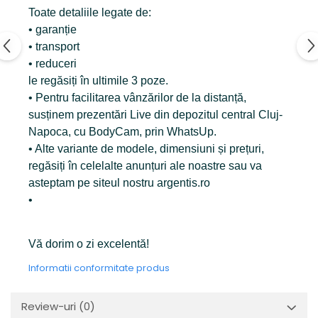
Toate detaliile legate de:
• garanție
• transport
• reduceri
le regăsiți în ultimile 3 poze.
• Pentru facilitarea vânzărilor de la distanță,
susținem prezentări Live din depozitul central Cluj-
Napoca, cu BodyCam, prin WhatsUp.
• Alte variante de modele, dimensiuni și prețuri,
regăsiți în celelalte anunțuri ale noastre sau va
asteptam pe siteul nostru argentis.ro
•
Vă dorim o zi excelentă!
Informatii conformitate produs
Review-uri
(0)