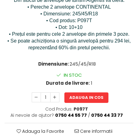
Din stocul de anvelope de turism Argentis vă oferă:
• Pereche 2 anvelope CONTINENTAL
• Dimensiune: 245/45/R18
• Cod produs: P097T
• Dot: 10+10
• Prețul este pentru cele 2 anvelope din primele 3 poze.
• Se poate achiziționa o singură anvelopă pentru 294 lei,
reprezentând 60% din pretul perechii.
Dimensiune:
245/45/R18
IN STOC
Durata de livrare:
1
ADAUGA IN COS
Cod Produs:
P097T
Ai nevoie de ajutor?
0750 44 55 77
/
0750 44 33 77
Adauga la Favorite
Cere informatii