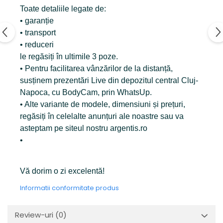
Toate detaliile legate de:
• garanție
• transport
• reduceri
le regăsiți în ultimile 3 poze.
• Pentru facilitarea vânzărilor de la distanță,
susținem prezentări Live din depozitul central Cluj-
Napoca, cu BodyCam, prin WhatsUp.
• Alte variante de modele, dimensiuni și prețuri,
regăsiți în celelalte anunțuri ale noastre sau va
asteptam pe siteul nostru argentis.ro
•
Vă dorim o zi excelentă!
Informatii conformitate produs
Review-uri
(0)