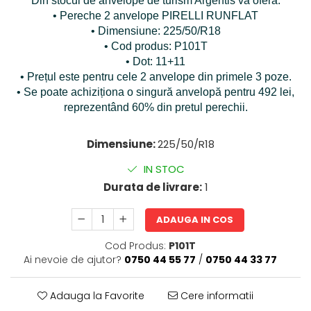
Din stocul de anvelope de turism Argentis vă oferă:
• Pereche 2 anvelope PIRELLI RUNFLAT
• Dimensiune: 225/50/R18
• Cod produs: P101T
• Dot: 11+11
• Prețul este pentru cele 2 anvelope din primele 3 poze.
• Se poate achiziționa o singură anvelopă pentru 492 lei,
reprezentând 60% din pretul perechii.
Dimensiune:
225/50/R18
IN STOC
Durata de livrare:
1
ADAUGA IN COS
Cod Produs:
P101T
Ai nevoie de ajutor?
0750 44 55 77
/
0750 44 33 77
Adauga la Favorite
Cere informatii