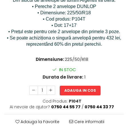
Din stocul de anvelope de turism Argentis vă oferă:
• Pereche 2 anvelope DUNLOP
• Dimensiune: 225/50/R18
• Cod produs: P104T
• Dot: 17+17
• Prețul este pentru cele 2 anvelope din primele 3 poze.
• Se poate achiziționa o singură anvelopă pentru 432 lei,
reprezentând 60% din pretul perechii.
Dimensiune:
225/50/R18
IN STOC
Durata de livrare:
1
ADAUGA IN COS
Cod Produs:
P104T
Ai nevoie de ajutor?
0750 44 55 77
/
0750 44 33 77
Adauga la Favorite
Cere informatii