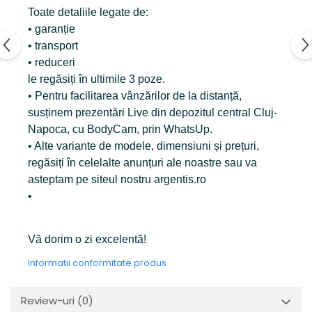
Toate detaliile legate de:
• garanție
• transport
• reduceri
le regăsiți în ultimile 3 poze.
• Pentru facilitarea vânzărilor de la distanță,
susținem prezentări Live din depozitul central Cluj-
Napoca, cu BodyCam, prin WhatsUp.
• Alte variante de modele, dimensiuni și prețuri,
regăsiți în celelalte anunțuri ale noastre sau va
asteptam pe siteul nostru argentis.ro
•
Vă dorim o zi excelentă!
Informatii conformitate produs
Review-uri
(0)