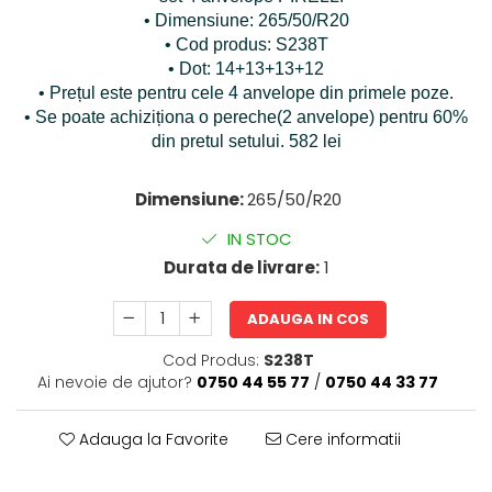
• Dimensiune: 265/50/R20
• Cod produs: S238T
• Dot: 14+13+13+12
• Prețul este pentru cele 4 anvelope din primele poze.
• Se poate achiziționa o pereche(2 anvelope) pentru 60%
din pretul setului. 582 lei
Dimensiune:
265/50/R20
IN STOC
Durata de livrare:
1
ADAUGA IN COS
Cod Produs:
S238T
Ai nevoie de ajutor?
0750 44 55 77
/
0750 44 33 77
Adauga la Favorite
Cere informatii