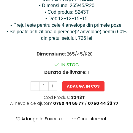
• Dimensiune: 265/45/R20
• Cod produs: S243T
• Dot: 12+12+15+15
• Prețul este pentru cele 4 anvelope din primele poze.
• Se poate achiziționa o pereche(2 anvelope) pentru 60%
din pretul setului. 726 lei
Dimensiune:
265/45/R20
IN STOC
Durata de livrare:
1
ADAUGA IN COS
Cod Produs:
S243T
Ai nevoie de ajutor?
0750 44 55 77
/
0750 44 33 77
Adauga la Favorite
Cere informatii