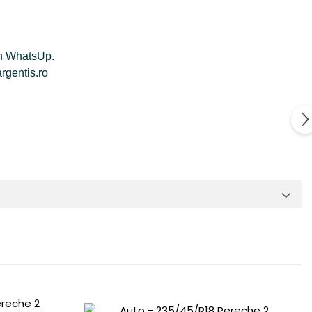
rin WhatsUp.
argentis.ro