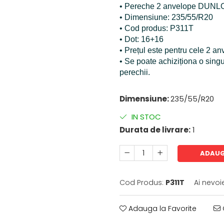
• Pereche 2 anvelope DUNL
• Dimensiune: 235/55/R20
• Cod produs: P311T
• Dot: 16+16
• Prețul este pentru cele 2 a
• Se poate achiziționa o sing
perechii.
Dimensiune:
235/55/R20
IN STOC
Durata de livrare:
1
ADAUG
Cod Produs:
P311T
Ai nevoi
Adauga la Favorite