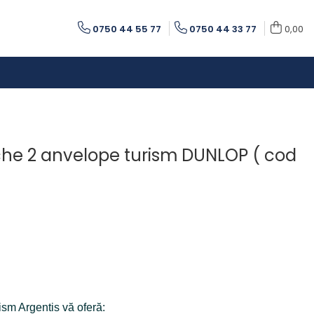
0750 44 55 77
0750 44 33 77
0,00
he 2 anvelope turism DUNLOP ( cod
ism Argentis vă oferă: