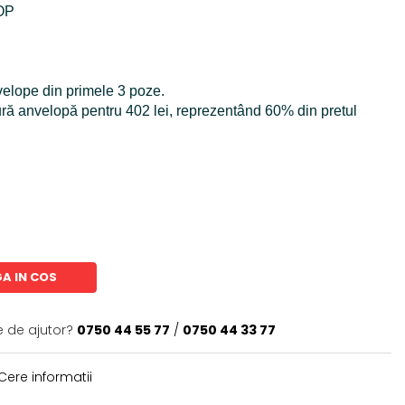
OP
nvelope din primele 3 poze.
ură anvelopă pentru 402 lei, reprezentând 60% din pretul
A IN COS
e de ajutor?
0750 44 55 77
/
0750 44 33 77
Cere informatii