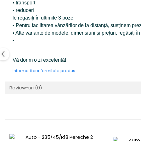
• transport
• reduceri
le regăsiți în ultimile 3 poze.
• Pentru facilitarea vânzărilor de la distanță, susținem p
• Alte variante de modele, dimensiuni și prețuri, regăsiți î
•
Vă dorim o zi excelentă!
Informatii conformitate produs
Review-uri
(0)