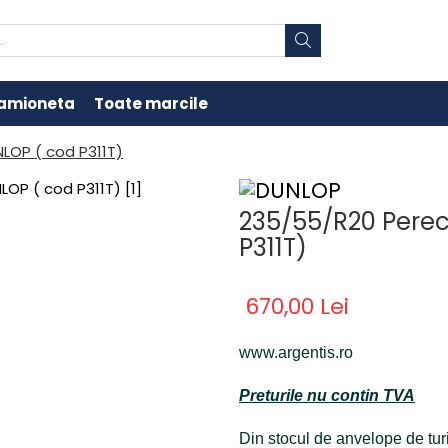
amioneta
Toate marcile
LOP ( cod P311T)
235/55/R20 Perec
P311T)
670,00 Lei
www.argentis.ro
Preturile nu contin TVA
Din stocul de anvelope de tur