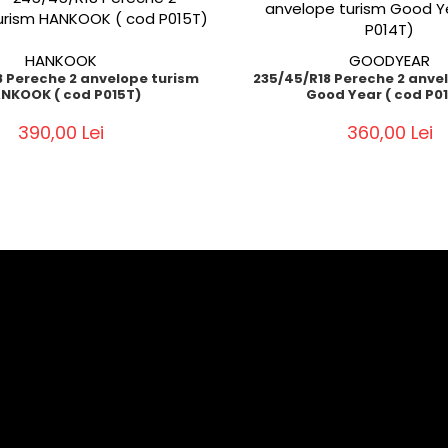
HANKOOK
GOODYEAR
 Pereche 2 anvelope turism
235/45/R18 Pereche 2 anve
NKOOK ( cod P015T)
Good Year ( cod P0
390,00 Lei
360,00 Lei