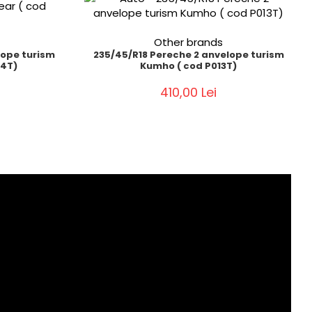
Other brands
lope turism
235/45/R18 Pereche 2 anvelope turism
14T)
Kumho ( cod P013T)
410,00 Lei