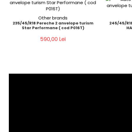
Other brands
235/45/R18 Pereche 2 anvelope turism
245/45/R18
Star Performane ( cod P016T)
HA
590,00 Lei