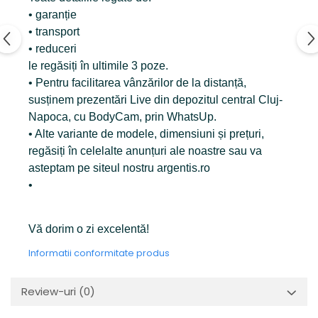
• garanție
• transport
• reduceri
le regăsiți în ultimile 3 poze.
• Pentru facilitarea vânzărilor de la distanță,
susținem prezentări Live din depozitul central Cluj-
Napoca, cu BodyCam, prin WhatsUp.
• Alte variante de modele, dimensiuni și prețuri,
regăsiți în celelalte anunțuri ale noastre sau va
asteptam pe siteul nostru argentis.ro
•
Vă dorim o zi excelentă!
Informatii conformitate produs
Review-uri
(0)