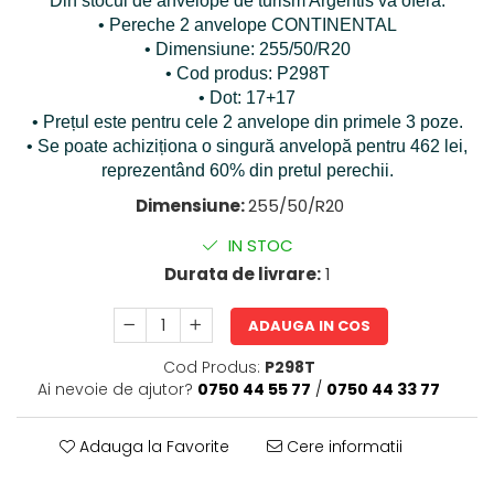
Din stocul de anvelope de turism Argentis vă oferă:
• Pereche 2 anvelope CONTINENTAL
• Dimensiune: 255/50/R20
• Cod produs: P298T
• Dot: 17+17
• Prețul este pentru cele 2 anvelope din primele 3 poze.
• Se poate achiziționa o singură anvelopă pentru 462 lei,
reprezentând 60% din pretul perechii.
Dimensiune:
255/50/R20
IN STOC
Durata de livrare:
1
ADAUGA IN COS
Cod Produs:
P298T
Ai nevoie de ajutor?
0750 44 55 77
/
0750 44 33 77
Adauga la Favorite
Cere informatii