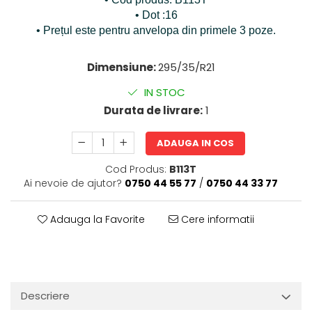
• Dot :16
• Prețul este pentru anvelopa din primele 3 poze.
Dimensiune:
295/35/R21
IN STOC
Durata de livrare:
1
ADAUGA IN COS
Cod Produs:
B113T
Ai nevoie de ajutor?
0750 44 55 77
/
0750 44 33 77
Adauga la Favorite
Cere informatii
Descriere