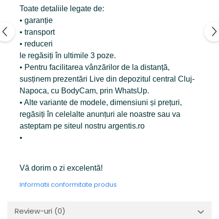
Toate detaliile legate de:
• garanție
• transport
• reduceri
le regăsiți în ultimile 3 poze.
• Pentru facilitarea vânzărilor de la distanță,
susținem prezentări Live din depozitul central Cluj-
Napoca, cu BodyCam, prin WhatsUp.
• Alte variante de modele, dimensiuni și prețuri,
regăsiți în celelalte anunțuri ale noastre sau va
asteptam pe siteul nostru argentis.ro
•
Vă dorim o zi excelentă!
Informatii conformitate produs
Review-uri
(0)