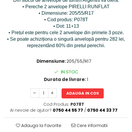
Din stocul de anvelope de turism Argentis vă oferă:
• Pereche 2 anvelope PIRELLI RUNFLAT
• Dimensiune: 205/55/R17
• Cod produs: P078T
• Dot: 11+13
• Prețul este pentru cele 2 anvelope din primele 3 poze.
• Se poate achiziționa o singură anvelopă pentru 282 lei,
reprezentând 60% din pretul perechii.
Dimensiune:
205/55/R17
IN STOC
Durata de livrare:
1
ADAUGA IN COS
Cod Produs:
P078T
Ai nevoie de ajutor?
0750 44 55 77
/
0750 44 33 77
Adauga la Favorite
Cere informatii