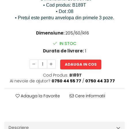
• Cod produs: B189T
• Dot :08
• Prețul este pentru anvelopa din primele 3 poze.
Dimensiune:
205/60/R16
IN STOC
Durata de livrare:
1
ADAUGA IN COS
Cod Produs:
B189T
Ai nevoie de ajutor?
0750 44 55 77
/
0750 44 33 77
Adauga la Favorite
Cere informatii
Descriere