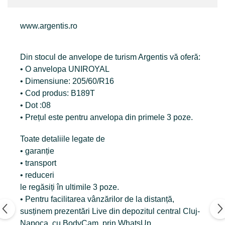
www.argentis.ro
Din stocul de anvelope de turism Argentis vă oferă:
• O anvelopa UNIROYAL
• Dimensiune: 205/60/R16
• Cod produs: B189T
• Dot :08
• Prețul este pentru anvelopa din primele 3 poze.
Toate detaliile legate de
• garanție
• transport
• reduceri
le regăsiți în ultimile 3 poze.
• Pentru facilitarea vânzărilor de la distanță,
susținem prezentări Live din depozitul central Cluj-
Napoca, cu BodyCam, prin WhatsUp.