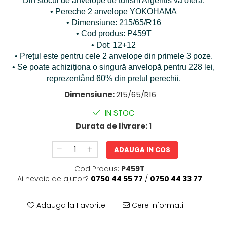
Din stocul de anvelope de turism Argentis vă oferă:
• Pereche 2 anvelope YOKOHAMA
• Dimensiune: 215/65/R16
• Cod produs: P459T
• Dot: 12+12
• Prețul este pentru cele 2 anvelope din primele 3 poze.
• Se poate achiziționa o singură anvelopă pentru 228 lei,
reprezentând 60% din pretul perechii.
Dimensiune:
215/65/R16
IN STOC
Durata de livrare:
1
ADAUGA IN COS
Cod Produs:
P459T
Ai nevoie de ajutor?
0750 44 55 77
/
0750 44 33 77
Adauga la Favorite
Cere informatii