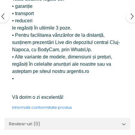
• garanție
• transport
• reduceri
le regăsiți în ultimile 3 poze.
• Pentru facilitarea vânzărilor de la distanță,
susținem prezentări Live din depozitul central Cluj-
Napoca, cu BodyCam, prin WhatsUp.
• Alte variante de modele, dimensiuni și prețuri,
regăsiți în celelalte anunțuri ale noastre sau va
asteptam pe siteul nostru argentis.ro
•
Vă dorim o zi excelentă!
Informatii conformitate produs
Review-uri
(0)