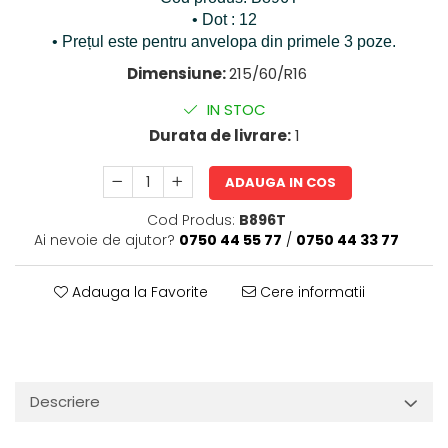
• Dot : 12
• Prețul este pentru anvelopa din primele 3 poze.
Dimensiune:
215/60/R16
IN STOC
Durata de livrare:
1
ADAUGA IN COS
Cod Produs:
B896T
Ai nevoie de ajutor?
0750 44 55 77
/
0750 44 33 77
Adauga la Favorite
Cere informatii
Descriere