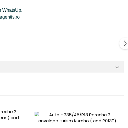
rin WhatsUp.
argentis.ro