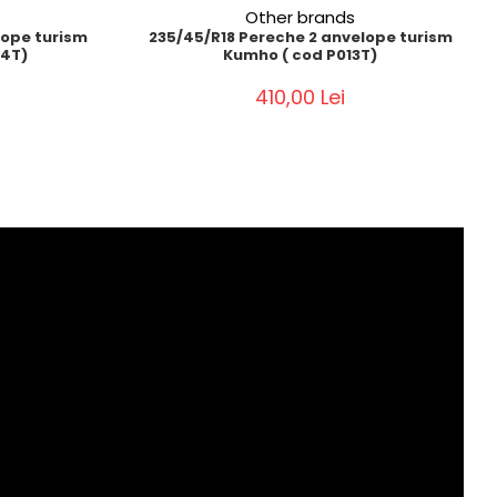
Other brands
lope turism
235/45/R18 Pereche 2 anvelope turism
14T)
Kumho ( cod P013T)
410,00 Lei