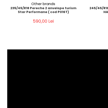
Other brands
235/45/R18 Pereche 2 anvelope turism
245/45/R18
Star Performane ( cod P016T)
HA
590,00 Lei