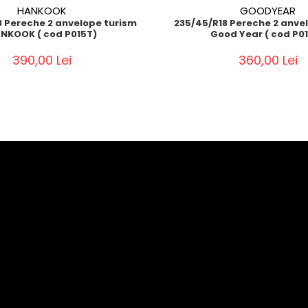
HANKOOK
GOODYEAR
 Pereche 2 anvelope turism
235/45/R18 Pereche 2 anve
NKOOK ( cod P015T)
Good Year ( cod P0
390,00 Lei
360,00 Lei