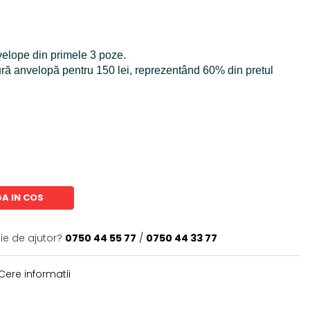
nvelope din primele 3 poze.
ură anvelopă pentru 150 lei, reprezentând 60% din pretul
A IN COS
ie de ajutor?
0750 44 55 77
/
0750 44 33 77
Cere informatii