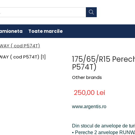
amioneta
Toate marcile
NWAY ( cod P574T)
175/65/R15 Perec
P574T)
Other brands
250,00 Lei
www.argentis.ro
Din stocul de anvelope de tur
• Pereche 2 anvelope RUN