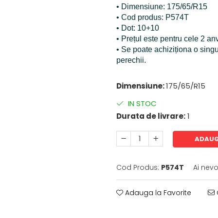
• Dimensiune: 175/65/R15
• Cod produs: P574T
• Dot: 10+10
• Prețul este pentru cele 2 a
• Se poate achiziționa o sing
perechii.
Dimensiune:
175/65/R15
IN STOC
Durata de livrare:
1
ADAUG
Cod Produs:
P574T
Ai nevo
Adauga la Favorite