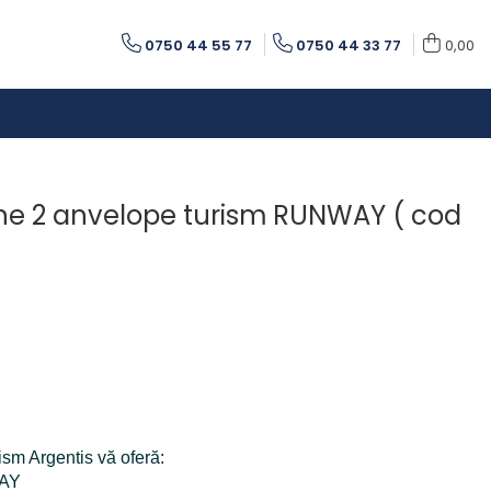
0750 44 55 77
0750 44 33 77
0,00
he 2 anvelope turism RUNWAY ( cod
ism Argentis vă oferă:
WAY