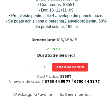
• Cod produs: S355T
• Dot: 13+11+11+09
• Prețul este pentru cele 4 anvelope din primele poze.
• Se poate achiziționa o pereche(2 anvelope) pentru 60%
din pretul setului. 192 lei
Dimensiune:
185/65/R15
IN STOC
Durata de livrare:
1
ADAUGA IN COS
Cod Produs:
S355T
Ai nevoie de ajutor?
0750 44 55 77
/
0750 44 33 77
Adauga la Favorite
Cere informatii