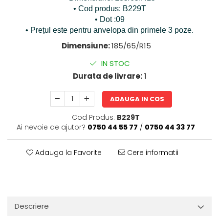
• Cod produs: B229T
• Dot :09
• Prețul este pentru anvelopa din primele 3 poze.
Dimensiune:
185/65/R15
IN STOC
Durata de livrare:
1
ADAUGA IN COS
Cod Produs:
B229T
Ai nevoie de ajutor?
0750 44 55 77
/
0750 44 33 77
Adauga la Favorite
Cere informatii
Descriere