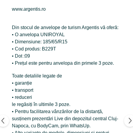
www.argentis.ro
Din stocul de anvelope de turism Argentis vă oferă:
• O anvelopa UNIROYAL
• Dimensiune: 185/65/R15
• Cod produs: B229T
• Dot :09
• Prețul este pentru anvelopa din primele 3 poze.
Toate detaliile legate de
• garanție
• transport
• reduceri
le regăsiți în ultimile 3 poze.
• Pentru facilitarea vânzărilor de la distanță,
susținem prezentări Live din depozitul central Cluj-
Napoca, cu BodyCam, prin WhatsUp.
• Alte variante de modele, dimensiuni și prețuri,