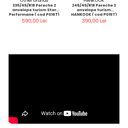
Other brands
HANKOOK
235/45/R18 Pereche 2
245/45/R18 Pereche 2
anvelope turism Star
anvelope turism
Performane ( cod P016T)
HANKOOK ( cod P015T)
590,00 Lei
390,00 Lei